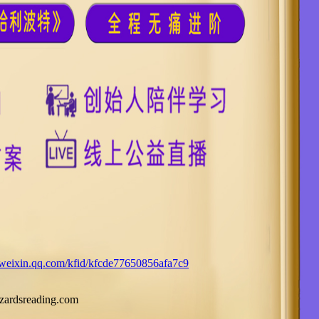
.weixin.qq.com/kfid/kfcde77650856afa7c9
ardsreading.com